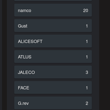
namco
20
Gust
1
ALICESOFT
1
ATLUS
1
JALECO
3
FACE
1
G.rev
2