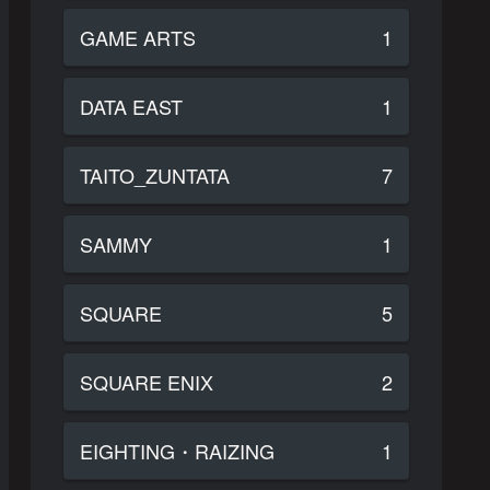
GAME ARTS
1
DATA EAST
1
TAITO_ZUNTATA
7
SAMMY
1
SQUARE
5
SQUARE ENIX
2
EIGHTING・RAIZING
1