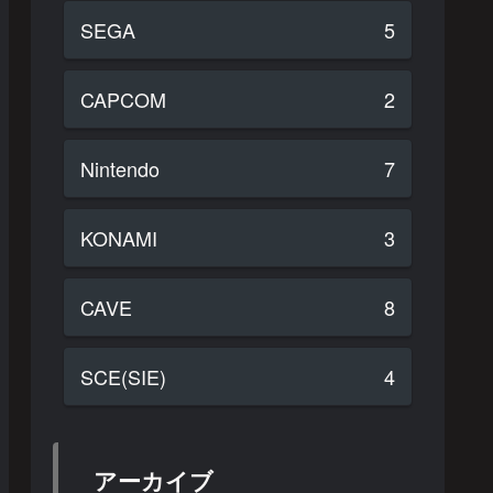
SEGA
5
CAPCOM
2
Nintendo
7
KONAMI
3
CAVE
8
SCE(SIE)
4
アーカイブ