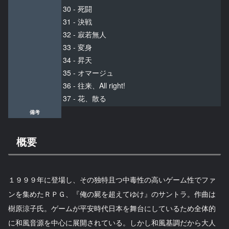
30 - 死闘
31 - 決戦
32 - 寂若無人
33 - 変身
34 - 昇天
35 - オマージュ
36 - 往来、All right!
37 - 花、散る
備考
概要
１９９９年に登場し、その独特且つ中毒性の高いゲーム性でファ
ンを集めたＲＰＧ、『俺の屍を超えてゆけ』のサントラ。作曲は
樹原涼子氏。
ゲームが平安時代日本を舞台にしているため全体的
に和風音源を中心に展開されている。しかし和風基調だから大人