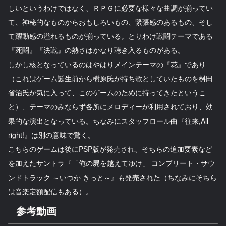
しいというわけではなく、ＲＰＧに必要な様々な曲調が揃ってい
て、神秘的なものからおもしろいもの、緊張感のあるもの、そし
て躍動感の溢れるものが揃っている。とりわけ戦闘テーマである
『死闘』『決戦』の熱さはかなり聴き入るものがある。
しかし核となっているのはやはりメインテーマの『花』であり
（これはゲーム誕生前から樹原氏が持ち歌としていたものを桝田
省治氏が気に入って、このゲームのために持ってきたというこ
と）、テーマのみならず各所にメロディーが利用されており、効
果的な演出となっている。ちなみにスタッフロール曲『往来,All
right!』は別の意味で驚く。
こちらのゲームは後にPSP版が発売され、そちらの追加要素など
を加えたサントラ『「俺の屍を越えてゆけ」 コンプリート・サウ
ンドトラック ～いつか きっと～』も発売された（ちなみにそちら
は音楽定額配信もある）。
参考動画