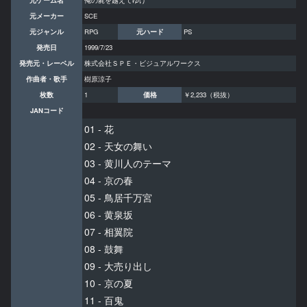
元メーカー
SCE
元ジャンル
RPG
元ハード
PS
発売日
1999/7/23
発売元・レーベル
株式会社ＳＰＥ・ビジュアルワークス
作曲者・歌手
樹原涼子
枚数
1
価格
￥2,233（税抜）
JANコード
01 - 花
02 - 天女の舞い
03 - 黄川人のテーマ
04 - 京の春
05 - 鳥居千万宮
06 - 黄泉坂
07 - 相翼院
08 - 鼓舞
09 - 大売り出し
10 - 京の夏
11 - 百鬼